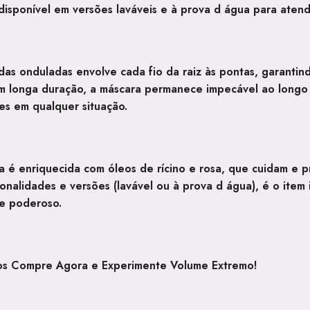
disponível em versões laváveis e à prova d água para atende
das onduladas
envolve cada fio da raiz às pontas, garantin
 longa duração, a máscara permanece impecável ao longo d
es em qualquer situação.
la é enriquecida com
óleos de rícino e rosa
, que cuidam e p
tonalidades e versões (lavável ou à prova d água), é o ite
 e poderoso.
lios Compre Agora e Experimente Volume Extremo!