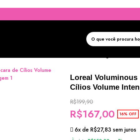
aradise – Máscara de Cílios Volume Intenso e Alongamento Durad
Loreal Voluminous 
Cílios Volume Int
R$
199,90
R$
167,00
16% OFF
6x de
R$
27,83
sem juros