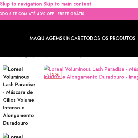
Skip to navigation
Skip to main content
ODO SITE COM ATÉ 40% OFF • FRETE GRÁTIS
MAQUIAGEM
SKINCARE
TODOS OS PRODUTOS
Início
/
Maquiagem
/
Olhos
/
Máscara de Cílios
/
Loreal Voluminous Lash P
- 16%