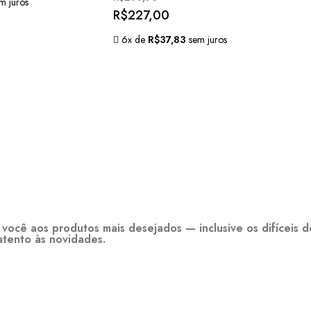
m juros
R$
227,00
6x de
R$
37,83
sem juros
você aos produtos mais desejados — inclusive os difíceis 
atento às novidades.