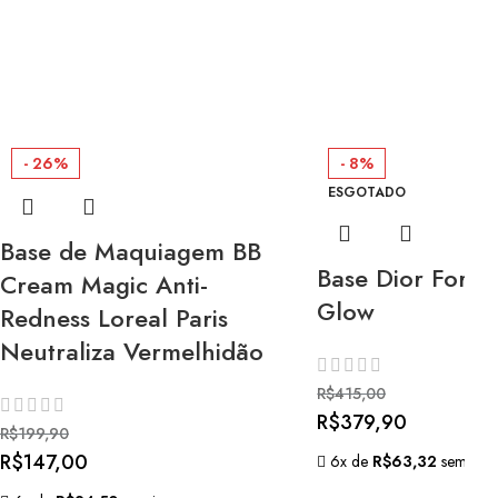
- 26%
- 8%
ESGOTADO
Base de Maquiagem BB
Base Dior Forev
Cream Magic Anti-
Glow
Redness Loreal Paris
Neutraliza Vermelhidão
R$
415,00
R$
379,90
R$
199,90
R$
147,00
6x de
R$
63,32
sem juro