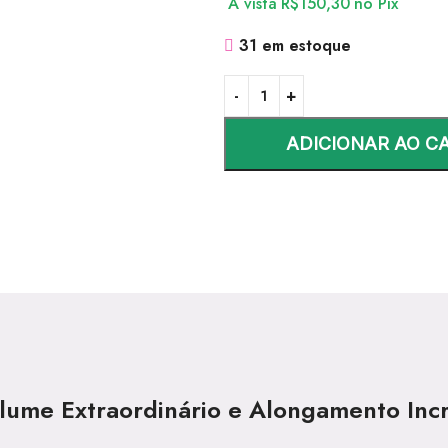
À vista
R$
150,30
no Pix
31 em estoque
ADICIONAR AO C
Volume Extraordinário e Alongamento Inc