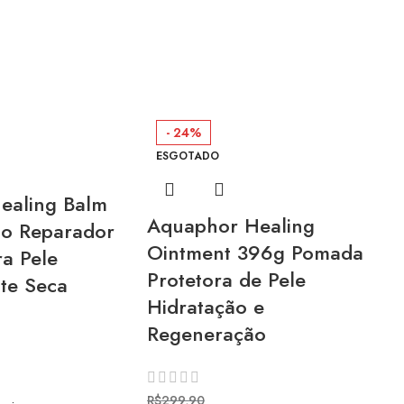
- 24%
ESGOTADO
ealing Balm
Aquaphor Healing
mo Reparador
Ointment 396g Pomada
ra Pele
Protetora de Pele
te Seca
Hidratação e
Regeneração
R$
299,90