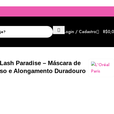
Login / Cadastro
R$
0,
ouro
Lash Paradise – Máscara de
enso e Alongamento Duradouro