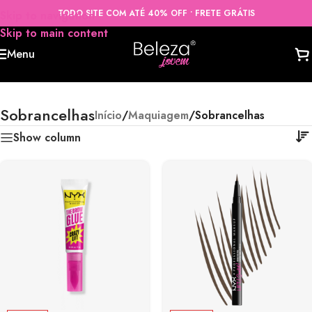
TODO SITE COM ATÉ 40% OFF • FRETE GRÁTIS
Skip to navigation
Skip to main content
Menu
Sobrancelhas
Início
/
Maquiagem
/
Sobrancelhas
Show column