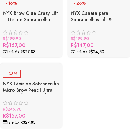
- 16%
- 26%
NYX Brow Glue Crazy Lift
NYX Caneta para
– Gel de Sobrancelha
Sobrancelhas Lift &
Transparente
Snatch Brow Tint Pen –
Efeito Fio a Fio
R$
199,90
R$
199,90
R$
167,00
R$
147,00
até 6x
R$
27,83
até 6x
R$
24,50
- 33%
NYX Lápis de Sobrancelha
Micro Brow Pencil Ultra
Preciso, À Prova D Água e
Longa Duração
R$
249,90
R$
167,00
até 6x
R$
27,83