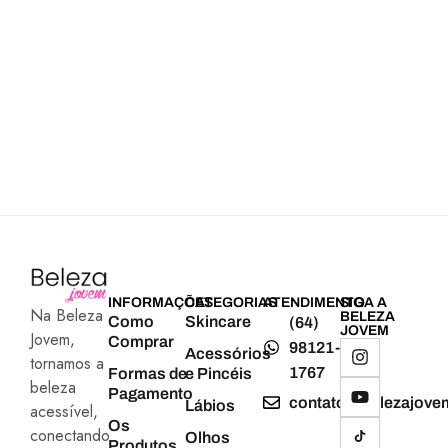
INFORMAÇÕES
CATEGORIAS
ATENDIMENTO
SIGA A
Na Beleza
BELEZA
Como
Skincare
(64)
JOVEM
Jovem,
Comprar
98121-
Acessórios
tornamos a
1767
Formas de
e Pincéis
beleza
Pagamento
contato@belezajove
Lábios
acessível,
Os
conectando
Olhos
Produtos