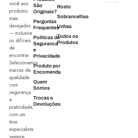
você aos
São
Rosto
produtos
Originais?
Sobrancelhas
mais
Perguntas
desejados
Unhas
Frequentes
— inclusive
Todos os
Politicas de
os difíceis
Produtos
Seguranca
de
e
encontrar.
Privacidade
Selecionamos
Produto por
marcas de
Encomenda
qualidade
Quem
com
Somos
segurança
Trocas e
e
Devoluções
praticidade,
com um
time
especialista
sempre