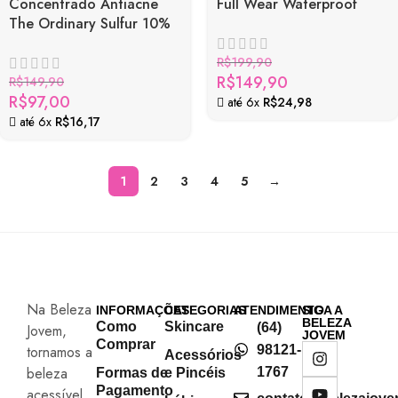
Concentrado Antiacne
Full Wear Waterproof
The Ordinary Sulfur 10%
Concealer Alta Cobertura
Powder-to-Cream
que Dura 24 Horas
combate espinhas rápido
R$
199,90
R$
149,90
R$
149,90
R$
97,00
até 6x
R$
24,98
até 6x
R$
16,17
1
2
3
4
5
→
Na Beleza
INFORMAÇÕES
CATEGORIAS
ATENDIMENTO
SIGA A
BELEZA
Como
Skincare
(64)
Jovem,
JOVEM
Comprar
tornamos a
98121-
Acessórios
beleza
1767
Formas de
e Pincéis
Pagamento
acessível,