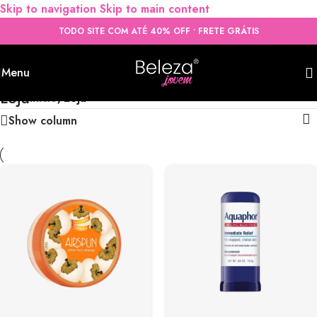
Skip to navigation
Skip to main content
TODO SITE COM ATÉ 40% OFF • FRETE GRÁTIS
Menu
Loja
Início
/
Loja
Show column