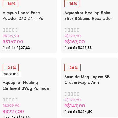
- 16%
- 16%
Airspun Loose Face
Aquaphor Healing Balm
Powder 070-24 – Pó
Stick Bálsamo Reparador
Translúcido
Multiuso para Pele
Extremamente Seca
R$
199,90
R$
199,90
R$
167,00
R$
167,00
até 6x
R$
27,83
até 6x
R$
27,83
- 24%
- 26%
ESGOTADO
Base de Maquiagem BB
Aquaphor Healing
Cream Magic Anti-
Ointment 396g Pomada
Redness Loreal Paris
Protetora de Pele
Neutraliza Vermelhidão
Hidratação e
R$
199,90
R$
147,00
Regeneração
R$
299,90
R$
227,00
até 6x
R$
24,50
até 6x
R$
37,83