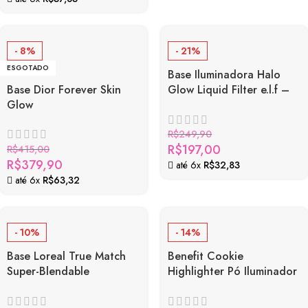
- 8%
- 21%
ESGOTADO
Base Iluminadora Halo
Base Dior Forever Skin
Glow Liquid Filter e.l.f –
Glow
Potencializador de
Luminosidade com Efeito
Glow Natural
R$
249,90
R$
197,00
R$
415,00
R$
379,90
até 6x
R$
32,83
até 6x
R$
63,32
- 10%
- 14%
Base Loreal True Match
Benefit Cookie
Super-Blendable
Highlighter Pó Iluminador
Foundation
Golden Pearl, Brilho
Sofisticado e Buildable