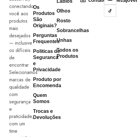
contato@belezajove
Lábios
conectando
Os
Olhos
você aos
Produtos
São
produtos
Rosto
Originais?
mais
Sobrancelhas
desejados
Perguntas
Unhas
Frequentes
— inclusive
os difíceis
Todos os
Politicas de
Produtos
de
Seguranca
e
encontrar.
Privacidade
Selecionamos
marcas de
Produto por
Encomenda
qualidade
com
Quem
segurança
Somos
e
Trocas e
praticidade,
Devoluções
com um
time