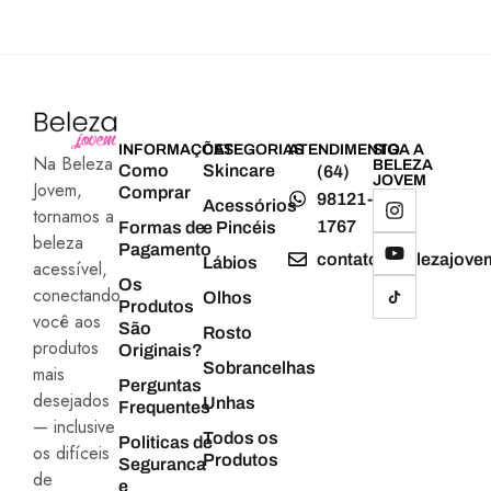
INFORMAÇÕES
CATEGORIAS
ATENDIMENTO
SIGA A
Na Beleza
BELEZA
Como
Skincare
(64)
JOVEM
Jovem,
Comprar
98121-
Acessórios
tornamos a
1767
Formas de
e Pincéis
beleza
Pagamento
contato@belezajove
Lábios
acessível,
Os
conectando
Olhos
Produtos
você aos
São
Rosto
produtos
Originais?
Sobrancelhas
mais
Perguntas
desejados
Unhas
Frequentes
— inclusive
Todos os
Politicas de
os difíceis
Produtos
Seguranca
de
e