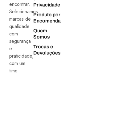
encontrar.
Privacidade
Selecionamos
Produto por
marcas de
Encomenda
qualidade
Quem
com
Somos
segurança
Trocas e
e
Devoluções
praticidade,
com um
time
especialista
sempre
atento às
novidades.
FORMAS DE
PAGAMENTO
FORMAS DE ENVIO
SEGURANÇA E
QUALIDADE