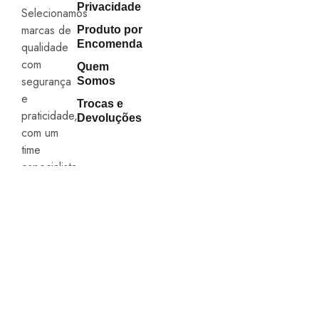
Privacidade
Selecionamos
marcas de
Produto por
Encomenda
qualidade
com
Quem
segurança
Somos
e
Trocas e
praticidade,
Devoluções
com um
time
especialista
sempre
atento às
novidades.
FORMAS DE
PAGAMENTO
FORMAS DE
SEGURANÇA E
ENVIO
QUALIDADE