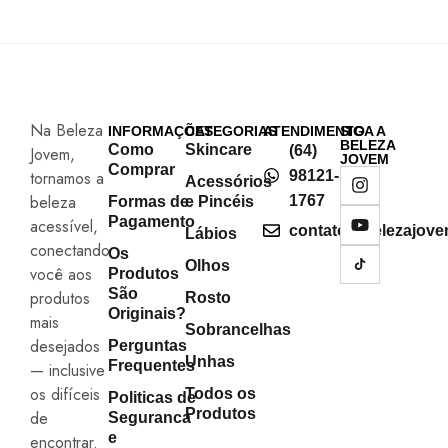
Na Beleza
INFORMAÇÕES
CATEGORIAS
ATENDIMENTO
SIGA A
BELEZA
Como
Skincare
(64)
Jovem,
JOVEM
Comprar
tornamos a
98121-
Acessórios
beleza
1767
Formas de
e Pincéis
Pagamento
acessível,
contato@belezajove
Lábios
conectando
Os
Olhos
você aos
Produtos
São
produtos
Rosto
Originais?
mais
Sobrancelhas
desejados
Perguntas
Unhas
Frequentes
— inclusive
os difíceis
Todos os
Politicas de
Produtos
de
Seguranca
e
encontrar.