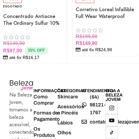
ESGOTADO
Corretivo Loreal Infallible
Concentrado Antiacne
Full Wear Waterproof
The Ordinary Sulfur 10%
Concealer Alta Cobertura
Powder-to-Cream
que Dura 24 Horas
combate espinhas rápido
R$
199,90
R$
149,90
R$
149,90
até 6x
R$
24,98
R$
97,00
35% OFF
até 6x
R$
16,17
INFORMAÇÕES
CATEGORIAS
ATENDIMENTO
SIGA A
Na Beleza
BELEZA
Como
Skincare
(64)
JOVEM
Jovem,
Comprar
98121-
Acessórios
tornamos a
1767
Formas de
e Pincéis
beleza
Pagamento
contato@belezajove
Lábios
acessível,
Os
conectando
Olhos
Produtos