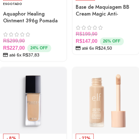
ESGOTADO
Base de Maquiagem BB
Aquaphor Healing
Cream Magic Anti-
Ointment 396g Pomada
Redness Loreal Paris
Protetora de Pele
Neutraliza Vermelhidão
Hidratação e
R$
199,90
Regeneração
R$
299,90
R$
147,00
26% OFF
R$
227,00
até 6x
R$
24,50
24% OFF
até 6x
R$
37,83
- 8%
- 21%