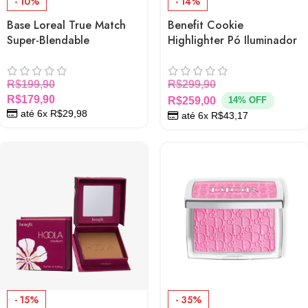
- 10%
- 14%
Base Loreal True Match
Benefit Cookie
Super-Blendable
Highlighter Pó Iluminador
Foundation
Golden Pearl, Brilho
Sofisticado e Buildable
R$
199,90
R$
299,90
R$
179,90
R$
259,00
14% OFF
até 6x
R$
29,98
até 6x
R$
43,17
- 15%
- 35%