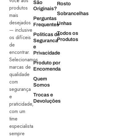
você aos
São
Rosto
produtos
Originais?
Sobrancelhas
mais
Perguntas
desejados
Unhas
Frequentes
— inclusive
Todos os
Politicas de
os difíceis
Produtos
Seguranca
de
e
encontrar.
Privacidade
Selecionamos
Produto por
marcas de
Encomenda
qualidade
Quem
com
Somos
segurança
Trocas e
e
Devoluções
praticidade,
com um
time
especialista
sempre