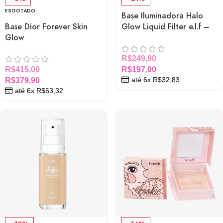
ESGOTADO
Base Iluminadora Halo
Base Dior Forever Skin
Glow Liquid Filter e.l.f –
Glow
Potencializador de
Luminosidade com Efeito
Glow Natural
R$
249,90
R$
415,00
R$
197,00
até 6x
R$
32,83
R$
379,90
até 6x
R$
63,32