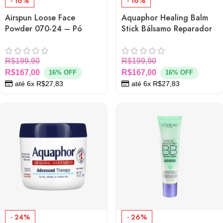
- 16%
- 16%
Airspun Loose Face
Aquaphor Healing Balm
Powder 070-24 – Pó
Stick Bálsamo Reparador
Translúcido
Multiuso para Pele
Extremamente Seca
R$
199,90
R$
199,90
R$
167,00
R$
167,00
16% OFF
16% OFF
até 6x
R$
27,83
até 6x
R$
27,83
- 24%
- 26%